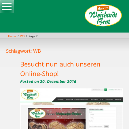
Skip
to
content
Home
WB
Page 2
Schlagwort: WB
Besucht nun auch unseren
Online-Shop!
Posted on
20. Dezember 2016