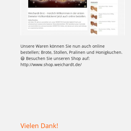
Unsere Waren können Sie nun auch online
bestellen; Brote, Stollen, Pralinen und Honigkuchen.
😃 Besuchen Sie unseren Shop auf:
http://www.shop.weichardt.de/
Tagged
,
,
,
,
,
,
,
,
,
,
,
1977
2016
Aktion
Ausbildung
backen
Bäcker Handwerk
Bäckerei
Bio
Bio-Brotbox
Brot
Charlottenburg
,
,
,
,
,
,
,
,
,
,
Clayallee
Demeter
eigene Verarbeitung
Elisen
Ernährung
gelbe Brotboxen
gesund
GmbH
Handwerk
Herzen
,
,
,
,
,
,
,
,
,
,
Hochzeitstorten
Honigkuchen
Kaffee
Kakao
Kladow
Kladower Damm
Konditorei
Kosmetik
Kuchen
Lebkuchen
,
,
,
,
,
,
,
,
,
,
,
Mehlitzstrasse
Motivtorten
Mühle
Müller
Natur
online
Online-Shop
Praktikum
Pralinen
Pralinenschachtel
shop
,
,
,
,
,
,
,
,
,
,
,
Spekulatius
Stollen
Torten
Vegan
Veganer Kuchen
WB
weichardt
Weichardt-Brot
Weichert
Weihnachtszeit
Weleda
,
,
Wilmersdorf
Zehlendorf
Zimtsterne
Vielen Dank!