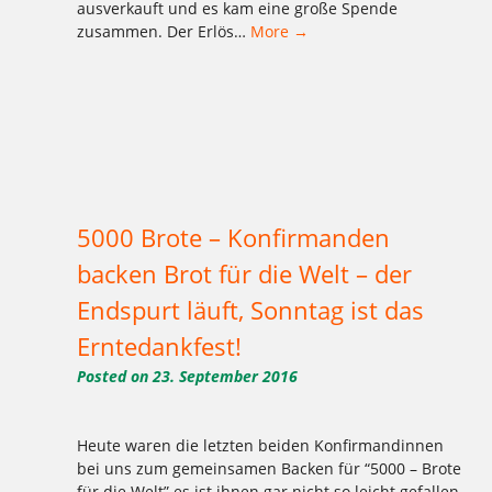
ausverkauft und es kam eine große Spende
zusammen. Der Erlös…
More →
Tagged
,
,
,
,
,
,
,
,
,
,
,
1977
2016
Aktion
Ausbildung
backen
Bäcker Handwerk
Bäckerei
Bio
Bio-Brotbox
Brot
Charlottenburg
,
,
,
,
,
,
,
,
,
,
,
Clayallee
Demeter
eigene Verarbeitung
Ernährung
gelbe Brotboxen
gesund
Handwerk
Herzen
Kaffee
Kakao
Kladow
,
,
,
,
,
,
,
,
,
,
,
Kladower Damm
Konditorei
Kosmetik
Kuchen
Lebkuchen
Mehlitzstrasse
Mühle
Müller
Natur
neutral
Praktikum
,
,
,
,
,
,
,
,
,
,
Pralinen
Pralinenschachtel
Vegan
Veganer Kuchen
WB
weichardt
Weichardt-Brot
Weichert
Weleda
Wilmersdorf
Zehlendorf
5000 Brote – Konfirmanden
backen Brot für die Welt – der
Endspurt läuft, Sonntag ist das
Erntedankfest!
Posted on
23. September 2016
Heute waren die letzten beiden Konfirmandinnen
bei uns zum gemeinsamen Backen für “5000 – Brote
für die Welt” es ist ihnen gar nicht so leicht gefallen,