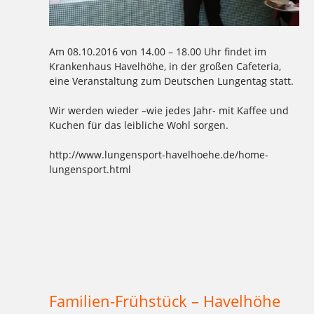
Am 08.10.2016 von 14.00 – 18.00 Uhr findet im
Krankenhaus Havelhöhe, in der großen Cafeteria,
eine Veranstaltung zum Deutschen Lungentag statt.
Wir werden wieder –wie jedes Jahr- mit Kaffee und
Kuchen für das leibliche Wohl sorgen.
http://www.lungensport-havelhoehe.de/home-
lungensport.html
Tagged
,
,
,
,
,
,
,
,
,
,
,
1977
2016
Aktion
Ausbildung
backen
Bäcker Handwerk
Bäckerei
Bio
Bio-Brotbox
Brot
Charlottenburg
,
,
,
,
,
,
,
,
,
,
,
Clayallee
Demeter
eigene Verarbeitung
Ernährung
gelbe Brotboxen
gesund
Handwerk
Herzen
Kaffee
Kakao
Kladow
,
,
,
,
,
,
,
,
,
,
,
Kladower Damm
Konditorei
Kosmetik
Kuchen
Lebkuchen
Lungentag
Mehlitzstrasse
Mühle
Müller
Natur
neutral
,
,
,
,
,
,
,
,
,
,
Praktikum
Pralinen
Pralinenschachtel
Vegan
Veganer Kuchen
WB
weichardt
Weichardt-Brot
Weichert
Weleda
,
Wilmersdorf
Zehlendorf
Familien-Frühstück – Havelhöhe