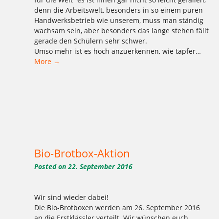
denn die Arbeitswelt, besonders in so einem puren
Handwerksbetrieb wie unserem, muss man ständig
wachsam sein, aber besonders das lange stehen fällt
gerade den Schülern sehr schwer.
Umso mehr ist es hoch anzuerkennen, wie tapfer…
More →
Tagged
,
,
,
,
,
,
,
,
,
,
,
1977
2016
Aktion
Ausbildung
backen
Bäcker Handwerk
Bäckerei
Bio
Bio-Brotbox
Brot
Charlottenburg
,
,
,
,
,
,
,
,
,
,
,
Clayallee
Demeter
eigene Verarbeitung
Ernährung
gelbe Brotboxen
gesund
Handwerk
Herzen
Kaffee
Kakao
Kladow
,
,
,
,
,
,
,
,
,
,
,
Kladower Damm
Konditorei
Kosmetik
Kuchen
Lebkuchen
Mehlitzstrasse
Mühle
Müller
Natur
neutral
Praktikum
,
,
,
,
,
,
,
,
,
,
Pralinen
Pralinenschachtel
Vegan
Veganer Kuchen
WB
weichardt
Weichardt-Brot
Weichert
Weleda
Wilmersdorf
Zehlendorf
Bio-Brotbox-Aktion
Posted on
22. September 2016
Wir sind wieder dabei!
Die Bio-Brotboxen werden am 26. September 2016
an die Erstklässler verteilt. Wir wünschen euch