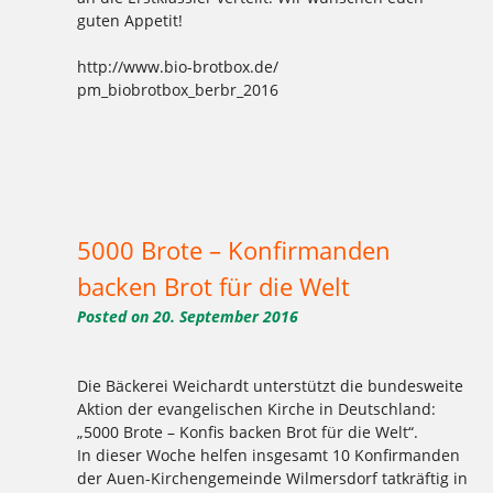
guten Appetit!
http://www.bio-brotbox.de/
pm_biobrotbox_berbr_2016
Tagged
,
,
,
,
,
,
,
,
,
,
,
,
2016
Aktion
backen
Bäckerei
Bio
Bio Brot Box
Brot
Charlottenburg
Clayallee
Demeter
Ernährung
Erstklässler
,
,
,
,
,
,
,
,
,
gesund
Kladow
Kladower Damm
Konditorei
Mehlitzstrasse
Pralinenschachtel
WB
weichardt
Weichardt-Brot
,
,
Wilmersdorf
Wir sind dabei
Zehlendorf
5000 Brote – Konfirmanden
backen Brot für die Welt
Posted on
20. September 2016
Die Bäckerei Weichardt unterstützt die bundesweite
Aktion der evangelischen Kirche in Deutschland:
„5000 Brote – Konfis backen Brot für die Welt“.
In dieser Woche helfen insgesamt 10 Konfirmanden
der Auen-Kirchengemeinde Wilmersdorf tatkräftig in