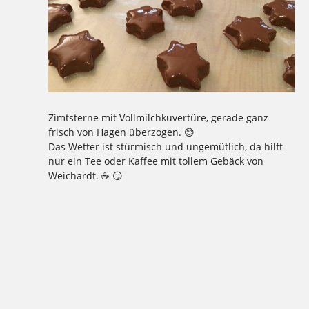
Zimtsterne mit Vollmilchkuvertüre, gerade ganz
frisch von Hagen überzogen. 😊
Das Wetter ist stürmisch und ungemütlich, da hilft
nur ein Tee oder Kaffee mit tollem Gebäck von
Weichardt. ☕ 😏
Tagged
,
,
,
,
,
,
,
,
,
,
,
1977
2016
Aktion
Ausbildung
backen
Bäcker Handwerk
Bäckerei
Bio
Bio-Brotbox
Brot
Charlottenburg
,
,
,
,
,
,
,
,
,
,
Clayallee
Demeter
eigene Verarbeitung
Elisen
Ernährung
gelbe Brotboxen
gesund
GmbH
Handwerk
Herzen
,
,
,
,
,
,
,
,
,
,
Hochzeitstorten
Honigkuchen
Kaffee
Kakao
Kladow
Kladower Damm
Konditorei
Kosmetik
Kuchen
Lebkuchen
,
,
,
,
,
,
,
,
,
,
,
Mehlitzstrasse
Motivtorten
Mühle
Müller
Natur
Praktikum
Pralinen
Pralinenschachtel
Spekulatius
Stollen
Torten
,
,
,
,
,
,
,
,
,
,
Vegan
Veganer Kuchen
WB
weichardt
Weichardt-Brot
Weichert
Weihnachtszeit
Weleda
Wilmersdorf
Zehlendorf
Zimtsterne