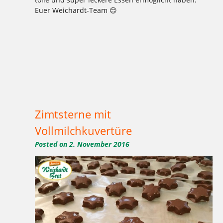
Euer Weichardt-Team 😊
Tagged
,
,
,
,
,
,
,
,
,
,
,
1977
2016
Aktion
Ausbildung
backen
Bäcker Handwerk
Bäckerei
Bio
Bio-Brotbox
Brot
Charlottenburg
,
,
,
,
,
,
,
,
,
,
Clayallee
Demeter
eigene Verarbeitung
Elisen
Ernährung
gelbe Brotboxen
gesund
GmbH
Handwerk
Herzen
,
,
,
,
,
,
,
,
,
,
Hochzeitstorten
Honigkuchen
Kaffee
Kakao
Kladow
Kladower Damm
Konditorei
Kosmetik
Kuchen
Lebkuchen
,
,
,
,
,
,
,
,
,
,
,
Mehlitzstrasse
Motivtorten
Mühle
Müller
Natur
Praktikum
Pralinen
Pralinenschachtel
Spekulatius
Stollen
Torten
,
,
,
,
,
,
,
,
,
,
Vegan
Veganer Kuchen
WB
weichardt
Weichardt-Brot
Weichert
Weihnachtszeit
Weleda
Wilmersdorf
Zehlendorf
Zimtsterne
Zimtsterne mit
Vollmilchkuvertüre
Posted on
2. November 2016