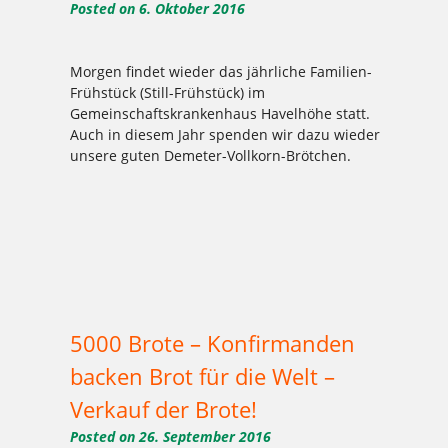
Posted on
6. Oktober 2016
Morgen findet wieder das jährliche Familien-
Frühstück (Still-Frühstück) im
Gemeinschaftskrankenhaus Havelhöhe statt.
Auch in diesem Jahr spenden wir dazu wieder
unsere guten Demeter-Vollkorn-Brötchen.
Tagged
,
,
,
,
,
,
,
,
,
,
,
1977
2016
Aktion
Ausbildung
backen
Bäcker Handwerk
Bäckerei
Bio
Bio-Brotbox
Brot
Charlottenburg
,
,
,
,
,
,
,
,
,
,
Clayallee
Demeter
eigene Verarbeitung
Ernährung
Familienfrühstück
gelbe Brotboxen
gesund
Handwerk
Herzen
Kaffee
,
,
,
,
,
,
,
,
,
,
,
,
Kakao
Kladow
Kladower Damm
Konditorei
Kosmetik
Kuchen
Lebkuchen
Mehlitzstrasse
Mühle
Müller
Natur
neutral
,
,
,
,
,
,
,
,
,
,
Praktikum
Pralinen
Pralinenschachtel
stillfrühstück
Vegan
Veganer Kuchen
WB
weichardt
Weichardt-Brot
Weichert
,
,
Weleda
Wilmersdorf
Zehlendorf
5000 Brote – Konfirmanden
backen Brot für die Welt –
Verkauf der Brote!
Posted on
26. September 2016