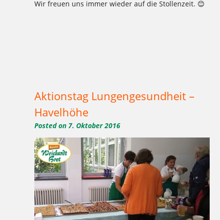
Wir freuen uns immer wieder auf die Stollenzeit. 😊
Tagged
,
,
,
,
,
,
,
,
,
,
,
1977
2016
Aktion
Ausbildung
backen
Bäcker Handwerk
Bäckerei
Bio
Bio-Brotbox
Brot
Charlottenburg
,
,
,
,
,
,
,
,
,
,
Clayallee
Demeter
eigene Verarbeitung
Ernährung
gelbe Brotboxen
gesund
GmbH
Handwerk
Herzen
Hochzeitstorten
,
,
,
,
,
,
,
,
,
,
,
Kaffee
Kakao
Kladow
Kladower Damm
Konditorei
Kosmetik
Kuchen
Lebkuchen
Mehlitzstrasse
Motivtorten
Mühle
,
,
,
,
,
,
,
,
,
,
,
Müller
Natur
Praktikum
Pralinen
Pralinenschachtel
Stollen
Torten
Vegan
Veganer Kuchen
WB
weichardt
Weichardt-
,
,
,
,
,
Brot
Weichert
Weihnachtszeit
Weleda
Wilmersdorf
Zehlendorf
Aktionstag Lungengesundheit –
Havelhöhe
Posted on
7. Oktober 2016