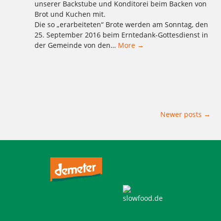
unserer Backstube und Konditorei beim Backen von
Brot und Kuchen mit.
Die so „erarbeiteten“ Brote werden am Sonntag, den
25. September 2016 beim Erntedank-Gottesdienst in
der Gemeinde von den…
More →
Tagged
,
,
,
,
,
,
,
,
,
,
,
,
2016
Aktion
backen
Bäckerei
Bio
Brot
Charlottenburg
Clayallee
Demeter
Ernährung
für die Welt
gesund
,
,
,
,
,
,
,
,
,
Kladow
Kladower Damm
Konditorei
Konfirmanden
Konfirmation
Konfis
Mehlitzstrasse
Pralinenschachtel
WB
,
,
,
,
weichardt
Weichardt-Brot
Wilmersdorf
Wir sind dabei
Zehlendorf
Posts
Newer posts
→
navigation