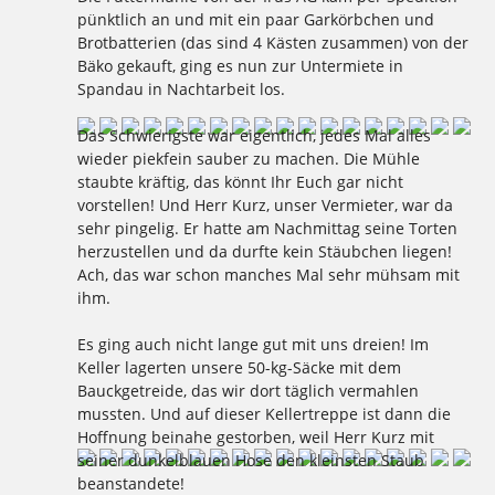
pünktlich an und mit ein paar Garkörbchen und
Brotbatterien (das sind 4 Kästen zusammen) von der
Bäko gekauft, ging es nun zur Untermiete in
Spandau in Nachtarbeit los.
Das Schwierigste war eigentlich, jedes Mal alles
wieder piekfein sauber zu machen. Die Mühle
staubte kräftig, das könnt Ihr Euch gar nicht
vorstellen! Und Herr Kurz, unser Vermieter, war da
sehr pingelig. Er hatte am Nachmittag seine Torten
herzustellen und da durfte kein Stäubchen liegen!
Ach, das war schon manches Mal sehr mühsam mit
ihm.
Es ging auch nicht lange gut mit uns dreien! Im
Keller lagerten unsere 50-kg-Säcke mit dem
Bauckgetreide, das wir dort täglich vermahlen
mussten. Und auf dieser Kellertreppe ist dann die
Hoffnung beinahe gestorben, weil Herr Kurz mit
seiner dunkelblauen Hose den kleinsten Staub
beanstandete!