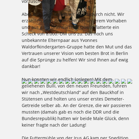
vorzuschießen!
Aber aufhalten ließen wir uns dadurch nicht. Wir
erzählten allen Bekannten von unserem Vorhaben
und aus ganz unerwarteter Quelle flatterte ein
Scheck von 8.000.-DM uns zu. Das noch uns
unbekannte Elternpaar aus Yvonnes
Waldorfkindergarten-Gruppe hatte den Mut und das
Vertrauen unserer Vision vom besten Brot in Berlin
auf die Sprünge zu helfen! Wir sind Ihnen auf ewig
dankbar!
Nun konnten wir endlich loslegen! Mit dem
geliehenen Bulli, von den neuen Freunden, fuhren
wir nach „Westdeutschland“ auf den Bauckhof in
Stütensen und holten uns unser erstes Demeter-
Getreide selber ab. An der Grenze, die wir passieren
mussten (damals gab es noch die DDR und die
Bundesrepublik) hatten wir beide Male Glück, denn
keiner fragte nach der Ladung!
Die Futtermühle von der Irus AG kam per Spedition