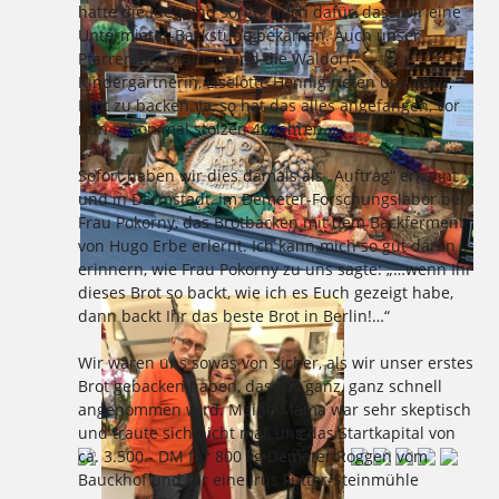
hatte die Idee und sorgte auch dafür, dass wir eine
Untermieter-Backstube bekamen. Auch unser
Pfarrer, Dr. Oldman und die Waldorf-
Kindergärtnerin, Liselotte Hennig rieten uns dazu,
Brot zu backen. Ja, so hat das alles angefangen, vor
nun schon mal stolzen 40 Jahren.
Sofort haben wir dies damals als „Auftrag“ erkannt
und in Darmstadt, im Demeter-Forschungslabor bei
Frau Pokorny, das Brotbacken mit dem Backferment
von Hugo Erbe erlernt. Ich kann mich so gut daran
erinnern, wie Frau Pokorny zu uns sagte: „…wenn Ihr
dieses Brot so backt, wie ich es Euch gezeigt habe,
dann backt Ihr das beste Brot in Berlin!…“
Wir waren uns sowas von sicher, als wir unser erstes
Brot gebacken haben, dass es ganz, ganz schnell
angenommen wird. Meine Mama war sehr skeptisch
und traute sich nicht mal, uns das Startkapital von
ca. 3.500.- DM für 800 kg Demeter Roggen vom
Bauckhof und für eine Irus Futter-Steinmühle