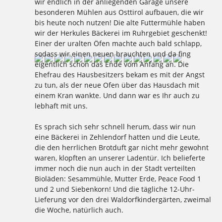
wir endlich in der anliegenden Garage unsere
besonderen Mühlen aus Osttirol aufbauen, die wir
bis heute noch nutzen! Die alte Futtermühle haben
wir der Herkules Bäckerei im Ruhrgebiet geschenkt!
Einer der uralten Öfen machte auch bald schlapp,
sodass wir einen neuen brauchten und da fing
eigentlich schon das Ende vom Anfang an. Die
Ehefrau des Hausbesitzers bekam es mit der Angst
zu tun, als der neue Ofen über das Hausdach mit
einem Kran wankte. Und dann war es Ihr auch zu
lebhaft mit uns.
Es sprach sich sehr schnell herum, dass wir nun
eine Bäckerei in Zehlendorf hatten und die Leute,
die den herrlichen Brotduft gar nicht mehr gewohnt
waren, klopften an unserer Ladentür. Ich belieferte
immer noch die nun auch in der Stadt verteilten
Bioläden: Sesammühle, Mutter Erde, Peace Food 1
und 2 und Siebenkorn! Und die tägliche 12-Uhr-
Lieferung vor den drei Waldorfkindergärten, zweimal
die Woche, natürlich auch.