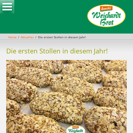
Skip
to
content
Home
Aktuelles
Die ersten Stollen in diesem Jahr!
Die ersten Stollen in diesem Jahr!