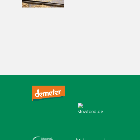
Tagged
,
,
,
,
,
,
,
,
,
,
,
1977
2016
Aktion
Ausbildung
backen
Bäcker Handwerk
Bäckerei
Bio
Bio-Brotbox
Brot
Charlottenburg
,
,
,
,
,
,
,
,
,
,
Clayallee
Demeter
eigene Verarbeitung
Ernährung
gelbe Brotboxen
gesund
GmbH
Handwerk
Herzen
Hochzeitstorten
,
,
,
,
,
,
,
,
,
,
,
Kaffee
Kakao
Kladow
Kladower Damm
Konditorei
Kosmetik
Kuchen
Lebkuchen
Mehlitzstrasse
Motivtorten
Mühle
,
,
,
,
,
,
,
,
,
,
,
Müller
Natur
Praktikum
Pralinen
Pralinenschachtel
Stollen
Torten
Vegan
Veganer Kuchen
WB
weichardt
Weichardt-
,
,
,
,
,
Brot
Weichert
Weihnachtszeit
Weleda
Wilmersdorf
Zehlendorf