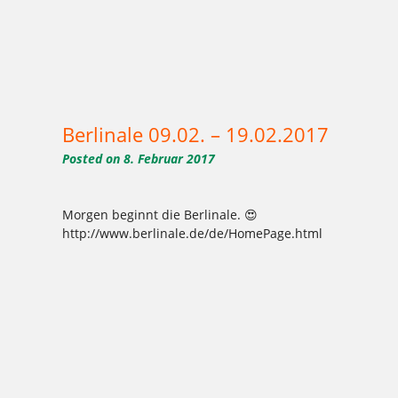
Tagged
,
,
,
,
,
,
,
,
,
,
,
,
1977
2017
Aktion
Ausbildung
backen
Bäcker Handwerk
Bäckerei
Berlinale
Bio
Bio-Brotbox
Brot
Brötchen
,
,
,
,
,
,
,
,
,
,
Charlottenburg
Clayallee
Demeter
eigene Verarbeitung
Elisen
Ernährung
gelbe Brotboxen
gesund
GmbH
Handwerk
,
,
,
,
,
,
,
,
,
,
,
Herzen
Hochzeitstorten
Honigkuchen
Kaffee
Kakao
Käse
Käsestangen
Kladow
Kladower Damm
Konditorei
Kosmetik
,
,
,
,
,
,
,
,
,
,
,
Kuchen
Lebkuchen
Mehlitzstrasse
Motivtorten
Mühle
Müller
Natur
online
Online-Shop
Praktikum
Pralinen
,
,
,
,
,
,
,
,
,
,
,
Pralinenschachtel
Sahneschnitte
Schaugebäck
Schnitte
shop
Spekulatius
Stollen
Torten
Vegan
Veganer Kuchen
WB
,
,
,
,
,
,
,
weichardt
Weichardt-Brot
Weichert
Weihnachtszeit
Weleda
Wilmersdorf
Zehlendorf
Zimtsterne
Berlinale 09.02. – 19.02.2017
Posted on
8. Februar 2017
Morgen beginnt die Berlinale. 😍
http://www.berlinale.de/de/HomePage.html
Tagged
,
,
,
,
,
,
,
,
,
,
,
,
1977
2017
Aktion
Ausbildung
backen
Bäcker Handwerk
Bäckerei
Berlinale
Bio
Bio-Brotbox
Brot
Brötchen
,
,
,
,
,
,
,
,
,
,
Charlottenburg
Clayallee
Demeter
eigene Verarbeitung
Elisen
Ernährung
gelbe Brotboxen
gesund
GmbH
Handwerk
,
,
,
,
,
,
,
,
,
,
,
Herzen
Hochzeitstorten
Honigkuchen
Kaffee
Kakao
Käse
Käsestangen
Kladow
Kladower Damm
Konditorei
Kosmetik
,
,
,
,
,
,
,
,
,
,
,
Kuchen
Lebkuchen
Mehlitzstrasse
Motivtorten
Mühle
Müller
Natur
online
Online-Shop
Praktikum
Pralinen
,
,
,
,
,
,
,
,
,
,
,
Pralinenschachtel
Sahneschnitte
Schaugebäck
Schnitte
shop
Spekulatius
Stollen
Torten
Vegan
Veganer Kuchen
WB
,
,
,
,
,
,
,
weichardt
Weichardt-Brot
Weichert
Weihnachtszeit
Weleda
Wilmersdorf
Zehlendorf
Zimtsterne