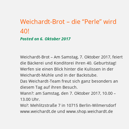
Tagged
,
,
,
,
,
,
,
,
,
,
,
advent
Adventszeit
Berlin
Granatapfel
Kuchen
lecker
Schnitte
Stern
weichardt
Weichardt-Brot
weihnachten
,
,
Weihnachtsschnitte
Wilmersdorf
zauberhaft
Weichardt-Brot – die “Perle” wird
40!
Posted on
6. Oktober 2017
Weichardt-Brot – Am Samstag, 7. Oktober 2017, feiert
die Bäckerei und Konditorei ihren 40. Geburtstag!
Werfen sie einen Blick hinter die Kulissen in der
Weichardt-Mühle und in der Backstube.
Das Weichardt-Team freut sich ganz besonders an
diesem Tag auf ihren Besuch.
Wann?: am Samstag, den 7. Oktober 2017, 10.00 –
13.00 Uhr.
Wo?: Mehlitzstraße 7 in 10715 Berlin-Wilmersdorf
www.weichardt.de und www.shop.weichardt.de
Tagged
,
,
,
,
,
,
Bäckerei
Berlin
Brot
Jubiläum
Kuchen
weichardt
Wilmersdorf