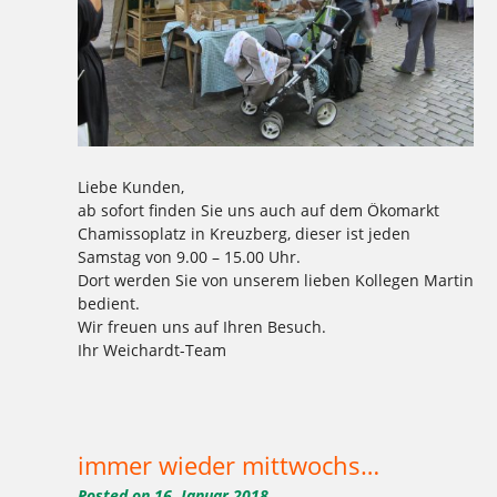
Liebe Kunden,
ab sofort finden Sie uns auch auf dem Ökomarkt
Chamissoplatz in Kreuzberg, dieser ist jeden
Samstag von 9.00 – 15.00 Uhr.
Dort werden Sie von unserem lieben Kollegen Martin
bedient.
Wir freuen uns auf Ihren Besuch.
Ihr Weichardt-Team
Tagged
,
,
,
,
,
,
,
,
,
Brot
chamissoplatz
Kreuzberg
Kuchen
markt
martin
Ökomarkt
Samstag
weichardt
Weichardt-Brot
immer wieder mittwochs…
Posted on
16. Januar 2018