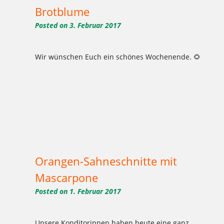
Brotblume
Posted on
3. Februar 2017
Wir wünschen Euch ein schönes Wochenende. 🌻
Tagged
,
,
,
,
,
,
,
,
,
,
,
1977
2017
Aktion
Ausbildung
backen
Bäcker Handwerk
Bäckerei
Bio
Bio-Brotbox
Brot
Brötchen
,
,
,
,
,
,
,
,
,
,
Charlottenburg
Clayallee
Demeter
eigene Verarbeitung
Elisen
Ernährung
gelbe Brotboxen
gesund
GmbH
Handwerk
,
,
,
,
,
,
,
,
,
,
,
Herzen
Hochzeitstorten
Honigkuchen
Kaffee
Kakao
Käse
Käsestangen
Kladow
Kladower Damm
Konditorei
Kosmetik
,
,
,
,
,
,
,
,
,
,
,
Kuchen
Lebkuchen
Mehlitzstrasse
Motivtorten
Mühle
Müller
Natur
online
Online-Shop
Praktikum
Pralinen
,
,
,
,
,
,
,
,
,
,
,
Pralinenschachtel
Sahneschnitte
Schaugebäck
Schnitte
shop
Spekulatius
Stollen
Torten
Vegan
Veganer Kuchen
WB
,
,
,
,
,
,
,
weichardt
Weichardt-Brot
Weichert
Weihnachtszeit
Weleda
Wilmersdorf
Zehlendorf
Zimtsterne
Orangen-Sahneschnitte mit
Mascarpone
Posted on
1. Februar 2017
Unsere Konditorinnen haben heute eine ganz