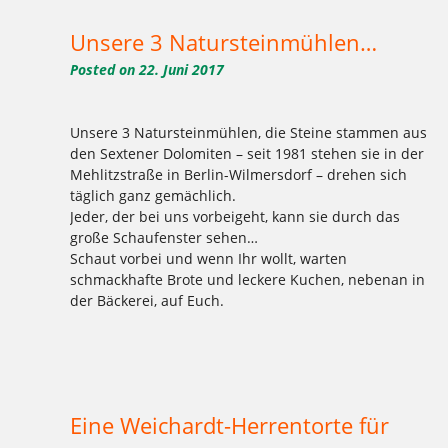
Unsere 3 Natursteinmühlen…
Posted on
22. Juni 2017
Unsere 3 Natursteinmühlen, die Steine stammen aus
den Sextener Dolomiten – seit 1981 stehen sie in der
Mehlitzstraße in Berlin-Wilmersdorf – drehen sich
täglich ganz gemächlich.
Jeder, der bei uns vorbeigeht, kann sie durch das
große Schaufenster sehen…
Schaut vorbei und wenn Ihr wollt, warten
schmackhafte Brote und leckere Kuchen, nebenan in
der Bäckerei, auf Euch.
Tagged
,
,
,
,
,
,
,
,
Bäckerei
Bäckerei Weichardt
Berlin
Kuchen
Mühle
Natursteinmühlen
Schaufenster
schmackhafte Brote
,
,
Sextener Dolomiten
Weichardt-Brot
Wilmersdorf
Eine Weichardt-Herrentorte für