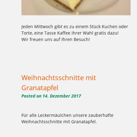
Jeden Mittwoch gibt es zu einem Stück Kuchen oder
Torte, eine Tasse Kaffee ihrer Wahl gratis dazu!
Wir freuen uns auf Ihren Besuch!
Tagged
,
,
,
,
,
,
,
,
,
,
,
Berlin
gratiskaffee
Kaffee
Kladow
Kuchen
lecker
Mittwoch
mittwochs
Torte
weichardt
Weichardt-Brot
,
Wilmersdorf
Zehlendorf
Weihnachtsschnitte mit
Granatapfel
Posted on
14. Dezember 2017
Für alle Leckermäulchen unsere zauberhafte
Weihnachtsschnitte mit Granatapfel.