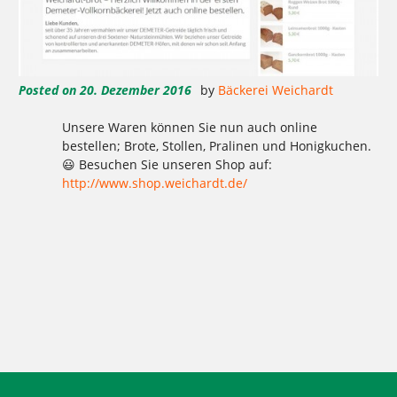
Posted on
20. Dezember 2016
by
Bäckerei Weichardt
Unsere Waren können Sie nun auch online
bestellen; Brote, Stollen, Pralinen und Honigkuchen.
😃 Besuchen Sie unseren Shop auf:
http://www.shop.weichardt.de/
Tagged
,
,
,
,
,
,
,
,
,
,
,
1977
2016
Aktion
Ausbildung
backen
Bäcker Handwerk
Bäckerei
Bio
Bio-Brotbox
Brot
Charlottenburg
,
,
,
,
,
,
,
,
,
,
Clayallee
Demeter
eigene Verarbeitung
Elisen
Ernährung
gelbe Brotboxen
gesund
GmbH
Handwerk
Herzen
,
,
,
,
,
,
,
,
,
,
Hochzeitstorten
Honigkuchen
Kaffee
Kakao
Kladow
Kladower Damm
Konditorei
Kosmetik
Kuchen
Lebkuchen
,
,
,
,
,
,
,
,
,
,
,
Mehlitzstrasse
Motivtorten
Mühle
Müller
Natur
online
Online-Shop
Praktikum
Pralinen
Pralinenschachtel
shop
,
,
,
,
,
,
,
,
,
,
,
Spekulatius
Stollen
Torten
Vegan
Veganer Kuchen
WB
weichardt
Weichardt-Brot
Weichert
Weihnachtszeit
Weleda
,
,
Wilmersdorf
Zehlendorf
Zimtsterne