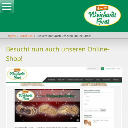
Skip
to
content
Home
Aktuelles
Besucht nun auch unseren Online-Shop!
Besucht nun auch unseren Online-
Shop!