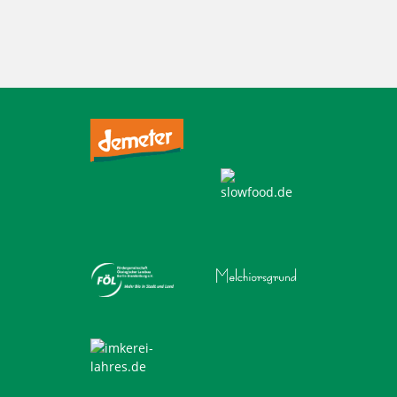
,
,
,
,
,
,
,
,
,
,
,
Mehlitzstrasse
Motivtorten
Mühle
Müller
Natur
Praktikum
Pralinen
Pralinenschachtel
Spekulatius
Stollen
Torten
,
,
,
,
,
,
,
,
,
,
Vegan
Veganer Kuchen
WB
weichardt
Weichardt-Brot
Weichert
Weihnachtszeit
Weleda
Wilmersdorf
Zehlendorf
Zimtsterne