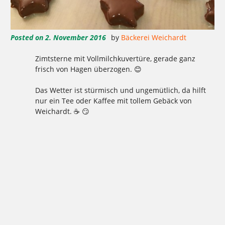
Posted on
2. November 2016
by
Bäckerei Weichardt
Zimtsterne mit Vollmilchkuvertüre, gerade ganz
frisch von Hagen überzogen. 😊
Das Wetter ist stürmisch und ungemütlich, da hilft
nur ein Tee oder Kaffee mit tollem Gebäck von
Weichardt. ☕ 😏
Tagged
,
,
,
,
,
,
,
,
,
,
,
1977
2016
Aktion
Ausbildung
backen
Bäcker Handwerk
Bäckerei
Bio
Bio-Brotbox
Brot
Charlottenburg
,
,
,
,
,
,
,
,
,
,
Clayallee
Demeter
eigene Verarbeitung
Elisen
Ernährung
gelbe Brotboxen
gesund
GmbH
Handwerk
Herzen
,
,
,
,
,
,
,
,
,
,
Hochzeitstorten
Honigkuchen
Kaffee
Kakao
Kladow
Kladower Damm
Konditorei
Kosmetik
Kuchen
Lebkuchen