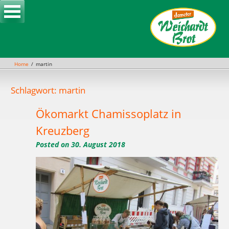
Skip
to
content
Home
martin
Schlagwort: martin
Ökomarkt Chamissoplatz in
Kreuzberg
Posted on
30. August 2018