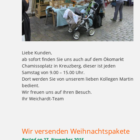
Liebe Kunden,
ab sofort finden Sie uns auch auf dem Ökomarkt
Chamissoplatz in Kreuzberg, dieser ist jeden
Samstag von 9.00 – 15.00 Uhr.
Dort werden Sie von unserem lieben Kollegen Martin
bedient.
Wir freuen uns auf Ihren Besuch.
Ihr Weichardt-Team
Tagged
,
,
,
,
,
,
,
,
,
Brot
chamissoplatz
Kreuzberg
Kuchen
markt
martin
Ökomarkt
Samstag
weichardt
Weichardt-Brot
Wir versenden Weihnachtspakete
Posted on
27. November 2015