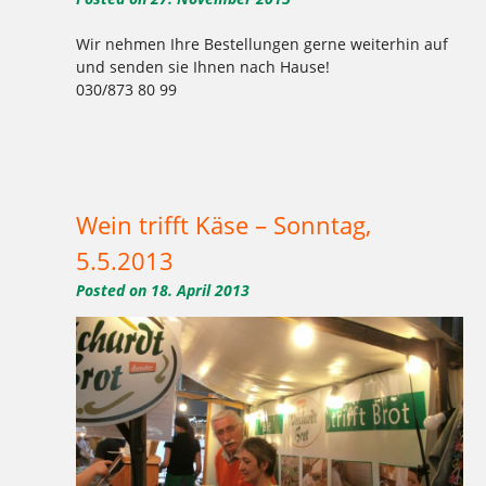
Wir nehmen Ihre Bestellungen gerne weiterhin auf
und senden sie Ihnen nach Hause!
030/873 80 99
Tagged
,
,
,
,
,
,
,
,
Backstube
Berlin
Bestellungen
Brot
Brotversand
Demeter-Vollkornbäckerei
Deutschland
deutschlandweit
,
,
,
,
,
,
Kreuzberg
Lieferung
Postlieferung
Versand
weichardt
Weichardt-Brot
Weihnachtspakete
Wein trifft Käse – Sonntag,
5.5.2013
Posted on
18. April 2013