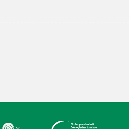
,
,
,
,
,
,
,
,
,
,
,
tellungen
Brot
Brotversand
Demeter-Vollkornbäckerei
Deutschland
deutschlandweit
Kreuzberg
Lieferung
Postlieferung
Versand
weichardt
Weichardt-