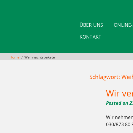
Skip
to
content
ÜBER UNS
ONLINE
KONTAKT
Home
Weihnachtspakete
Schlagwort: We
Wir ve
Posted on
2
Wir nehmen 
030/873 80 