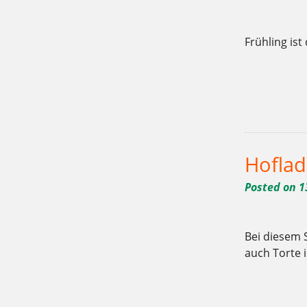
Frühling ist
Tagged
,
,
10715
Bäckerei
Berlin
,
,
weichardt
Weichardt-Brot
Wil
Hofla
Posted on
1
Bei diesem 
auch Torte 
Tagged
,
,
10715
Bäckerei
Berlin