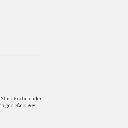
,
,
,
,
,
trasse
Schaufenster
sommer
Sonne
Torten
n Stück Kuchen oder
gen genießen. ☕☀
,
,
,
,
nne
Torten
weichardt
Weichardt-Brot