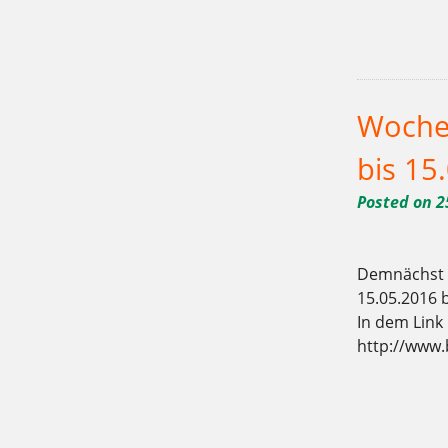
Tagged
,
,
10715
Bäcker
Bäckerei
,
,
,
,
sommer
Sonne
Tarte
Torten
Woche
bis 15
Posted on
2
Demnächst i
15.05.2016 
In dem Link
http://www.
Tagged
,
,
10715
9.5.-15.5.
Bäcke
,
,
Mehlitzstrasse
riechen
schaue