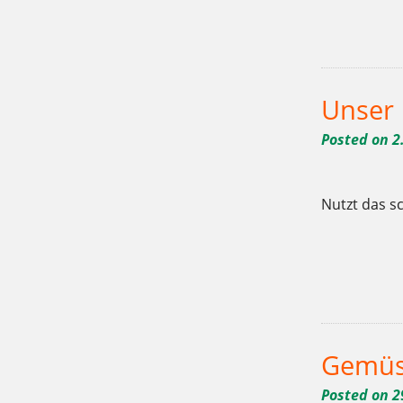
Tagged
,
,
10715
9.5.-15.5.
Bäcke
,
,
,
hungrig
Kaffee
Kladow
Kuch
Unser
Posted on
2
Nutzt das s
Tagged
,
,
10715
9.5.-15.5.
Bäcke
,
,
,
lecker
Mai
Mehlitzstrasse
riec
Gemüs
Posted on
2