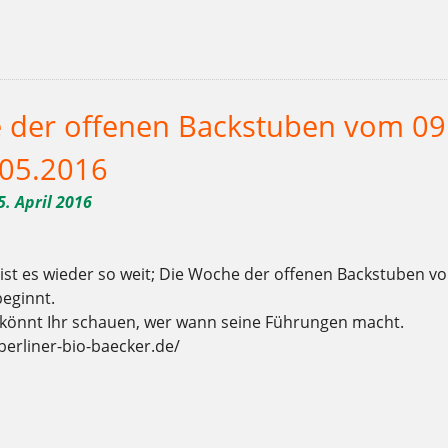
,
,
,
,
,
,
,
,
,
,
,
,
,
,
,
,
,
Berlin
Bio
Brot
Charlottenburg
Clayallee
Demeter
Ernährung
Frühling
Gebäck
Gemüsepizza
genießen
gesund
Hofladen
hungrig
Kaffee
Kladow
K
,
,
,
weichardt
Weichardt-Brot
Wilmersdorf
Zucker
 der offenen Backstuben vom 09
.05.2016
5. April 2016
st es wieder so weit; Die Woche der offenen Backstuben vo
beginnt.
 könnt Ihr schauen, wer wann seine Führungen macht.
berliner-bio-baecker.de/
,
,
,
,
,
,
,
,
,
,
,
,
,
,
,
,
r
Bäckerei
Backstuben
Berlin
Bio
bio-bäcker
Brot
Charlottenburg
Clayallee
Demeter
Ernährung
Frühling
fühlen
Gebäck
genießen
gesund
Hofladen
,
,
,
,
,
,
,
,
,
,
n
Schaufenster
schmecken
sommer
Sonne
Torten
weichardt
Weichardt-Brot
Wilmersdorf
Woche der offenen Backstuben
Zucker