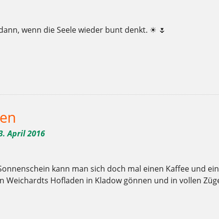
 dann, wenn die Seele wieder bunt denkt. ☀ 🌷
,
,
,
,
,
,
,
,
,
,
,
,
,
,
,
,
,
Bio
Brot
Charlottenburg
Clayallee
Demeter
Ernährung
Frühling
Gebäck
genießen
gesund
Hofladen
hungrig
Kaffee
Kladow
Kuchen
lecker
Mehlitzs
,
mersdorf
Zucker
den
3. April 2016
Sonnenschein kann man sich doch mal einen Kaffee und ei
in Weichardts Hofladen in Kladow gönnen und in vollen Zü
,
,
,
,
,
,
,
,
,
,
,
,
,
,
,
,
,
Bio
Brot
Charlottenburg
Clayallee
Demeter
Ernährung
Gebäck
genießen
gesund
Hofladen
hungrig
Kaffee
Kladow
Kuchen
lecker
Mehlitzstrasse
So