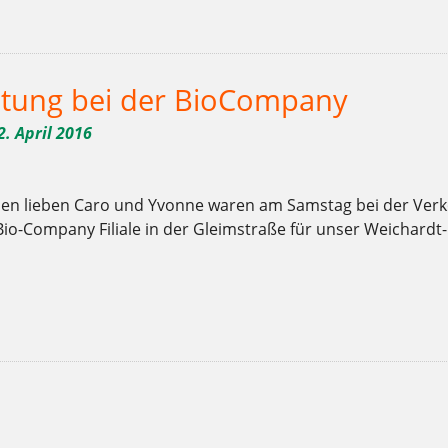
tung bei der BioCompany
2. April 2016
en lieben Caro und Yvonne waren am Samstag bei der Verk
Bio-Company Filiale in der Gleimstraße für unser Weichardt-
,
,
,
,
,
,
,
,
,
,
,
,
,
,
,
,
Bio
BioCompany
Brot
Charlottenburg
Clayallee
Demeter
Ernährung
Gebäck
genießen
gesund
Gleimstraße
Hofladen
hungrig
Kaffee
Kladow
Kuch
ucker