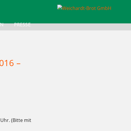
ON
PRESSE
016 –
hr. (Bitte mit