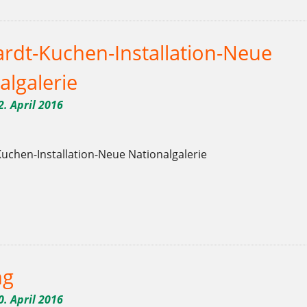
rdt-Kuchen-Installation-Neue
algalerie
2. April 2016
uchen-Installation-Neue Nationalgalerie
,
,
,
,
,
,
,
,
,
,
,
,
,
,
,
,
,
Bio
Brot
Charlottenburg
Clayallee
Demeter
Ernährung
Frühling
Gebäck
genießen
gesund
Hofladen
hungrig
Kaffee
Kladow
Kuchen
lecker
Mehlitzs
,
,
hardt-Brot
Wilmersdorf
Zucker
ng
0. April 2016