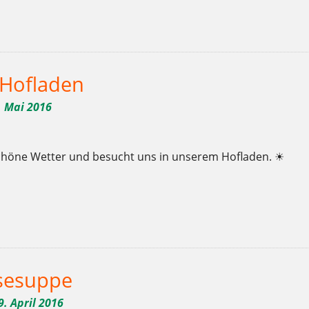
,
,
,
,
,
,
,
,
,
,
,
,
,
,
,
r
Bäckerei
Backstuben
Bank Einweihung
Ben Wagin
Berlin
Bio
bio-bäcker
Brot
Charlottenburg
Clayallee
Demeter
Ernährung
Frühling
fühlen
Gebäc
,
,
,
,
,
,
,
,
,
,
,
,
,
,
,
en
lecker
Mai
Mehlitzstrasse
riechen
schauen
schmecken
sommer
Sonne
Suppe
Torten
wagin
weichardt
Weichardt-Brot
Wilmersdorf
Woche der of
 Hofladen
. Mai 2016
chöne Wetter und besucht uns in unserem Hofladen. ☀
,
,
,
,
,
,
,
,
,
,
,
,
,
,
,
,
r
Bäckerei
Backstuben
Berlin
Bio
bio-bäcker
Brot
Charlottenburg
Clayallee
Demeter
Ernährung
Frühling
fühlen
Gebäck
Gemüsesuppe
genießen
ge
,
,
,
,
,
,
,
,
,
,
,
hen
schauen
schmecken
sommer
Sonne
Suppe
Torten
weichardt
Weichardt-Brot
Wilmersdorf
Woche der offenen Backstuben
Zucker
esuppe
9. April 2016