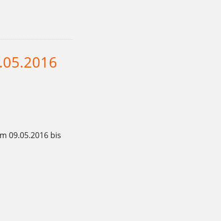
,
,
,
,
,
uchen
lecker
Mehlitzstrasse
Pizza
Salamipizza
.05.2016
m 09.05.2016 bis
,
,
,
,
,
,
,
hungrig
Kaffee
Kladow
Kuchen
lecker
Mai