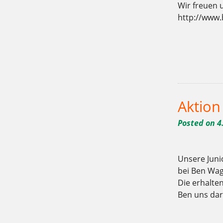
Wir freuen 
http://www.
Tagged
,
,
10715
9.5.-15.5.
Bäcke
,
,
,
lecker
Mai
Mehlitzstrasse
riec
Aktio
Posted on
4
Unsere Junio
bei Ben Wag
Die erhalte
Ben uns dar