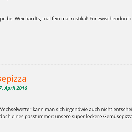
 bei Weichardts, mal fein mal rustikal! Für zwischendurch 
,
,
,
,
,
,
,
,
,
,
,
,
,
,
,
,
r
Bäckerei
Backstuben
Berlin
Bio
bio-bäcker
Brot
Charlottenburg
Clayallee
Demeter
Ernährung
Frühling
fühlen
Gebäck
Gemüsesuppe
genießen
ge
,
,
,
,
,
,
,
,
,
,
,
hen
schauen
schmecken
sommer
Sonne
Suppe
Torten
weichardt
Weichardt-Brot
Wilmersdorf
Woche der offenen Backstuben
Zucker
epizza
7. April 2016
Wechselwetter kann man sich irgendwie auch nicht entsch
doch eines passt immer; unsere super leckere Gemüsepizza