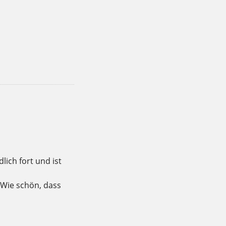
,
,
,
,
,
,
sund
Hofladen
hungrig
Kaffee
Kladow
Kuchen
lich fort und ist
 Wie schön, dass