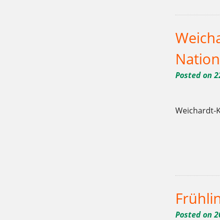
Weicha
Nation
Posted on
2
Weichardt-K
Tagged
,
,
10715
Bäckerei
Berlin
,
,
,
Sonne
Torten
weichardt
Weic
Frühli
Posted on
2