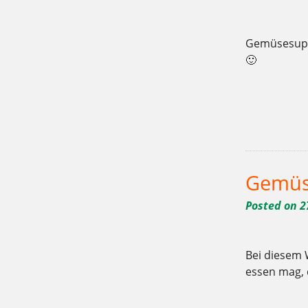
Gemüsesuppe
🙂
Tagged
,
,
10715
9.5.-15.5.
Bäcke
,
,
,
lecker
Mai
Mehlitzstrasse
riec
Gemüs
Posted on
2
Bei diesem 
essen mag, 