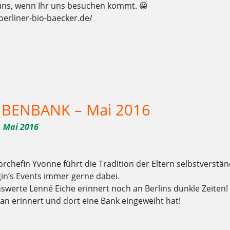
uns, wenn Ihr uns besuchen kommt. 😀
berliner-bio-baecker.de/
,
,
,
,
,
,
,
,
,
,
,
,
,
,
,
,
r
Bäckerei
Backstuben
Berlin
Bio
bio-bäcker
Brot
Charlottenburg
Clayallee
Demeter
Ernährung
Frühling
fühlen
Gebäck
Gemüsesuppe
genießen
ge
,
,
,
,
,
,
,
,
,
,
,
hen
schauen
schmecken
sommer
Sonne
Suppe
Torten
weichardt
Weichardt-Brot
Wilmersdorf
Woche der offenen Backstuben
Zucker
n BENBANK – Mai 2016
. Mai 2016
rchefin Yvonne führt die Tradition der Eltern selbstverständ
in‘s Events immer gerne dabei.
nswerte Lenné Eiche erinnert noch an Berlins dunkle Zeiten!
an erinnert und dort eine Bank eingeweiht hat!