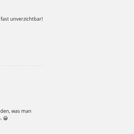
fast unverzichtbar!
,
,
,
,
,
,
sund
Hofladen
hungrig
Kaffee
Kladow
Kuchen
eiden, was man
. 😀