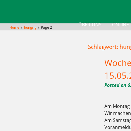
Skip
to
content
ÜBER UNS
ONLINE
Home
hungrig
Page 2
KONTAKT
Schlagwort: hun
Woche 
15.05.
Posted on
6
Am Montag g
Wir machen
Am Samstag 
Voranmeldu