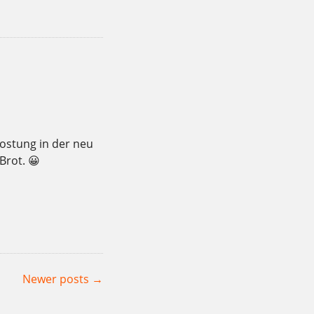
ostung in der neu
Brot. 😀
,
,
,
,
,
en
lecker
Mehlitzstrasse
Verkostung
weichardt
Newer posts
→