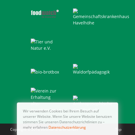
Wir verwenden Cookies bei Ihrem Besuch auf
unserer Website. Wenn Sie unsere Website benutzen
stimmen Sie unseren Datenschutzrichtlinien zu –
mehr erfahren
Datenschutzerklärung
Copyright © 2016 Weichardt-Brot GmbH
Top