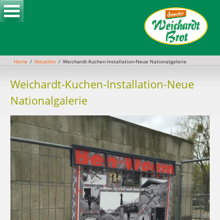
Skip
to
content
Home
Aktuelles
Weichardt-Kuchen-Installation-Neue Nationalgalerie
Weichardt-Kuchen-Installation-Neue
Nationalgalerie