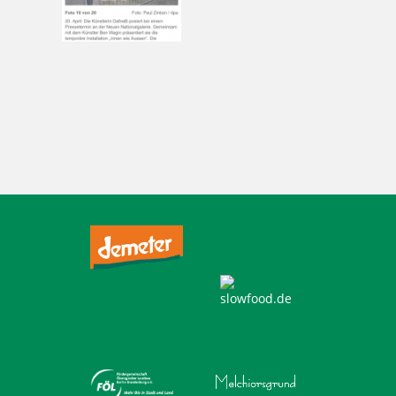
Tagged
,
,
,
,
,
,
,
,
,
,
,
,
10715
Bäckerei
Berlin
Bio
Brot
Charlottenburg
Clayallee
Demeter
Ernährung
Frühling
Gebäck
genießen
,
,
,
,
,
,
,
,
,
,
,
,
gesund
Hofladen
hungrig
Kaffee
Kladow
Kuchen
lecker
Mehlitzstrasse
Nationalgalerie
Schaufenster
sommer
Sonne
,
,
,
,
Torten
weichardt
Weichardt-Brot
Wilmersdorf
Zucker