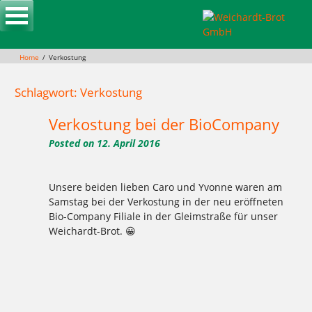
Skip
to
content
Home
Verkostung
Schlagwort: Verkostung
Verkostung bei der BioCompany
Posted on
12. April 2016
Unsere beiden lieben Caro und Yvonne waren am
Samstag bei der Verkostung in der neu eröffneten
Bio-Company Filiale in der Gleimstraße für unser
Weichardt-Brot. 😀
Tagged
,
,
,
,
,
,
,
,
,
,
,
,
10715
Bäckerei
Berlin
Bio
BioCompany
Brot
Charlottenburg
Clayallee
Demeter
Ernährung
Gebäck
genießen
,
,
,
,
,
,
,
,
,
,
,
gesund
Gleimstraße
Hofladen
hungrig
Kaffee
Kladow
Kuchen
lecker
Mehlitzstrasse
Verkostung
weichardt
Weichardt-
,
,
Brot
Wilmersdorf
Zucker