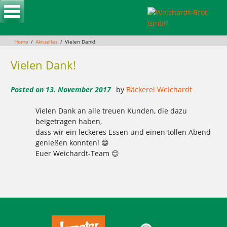
Skip
to
content
Home
Aktuelles
Vielen Dank!
Vielen Dank!
Posted on
13. November 2017
by
Bäckerei Weichardt
Vielen Dank an alle treuen Kunden, die dazu
beigetragen haben,
dass wir ein leckeres Essen und einen tollen Abend
genießen konnten!
😄
Euer Weichardt-Team
😊
Tagged
,
,
,
,
,
,
,
dank. weichardt
Essen
kunden
toller abend
treu
vielen dank
Weichardt-Brot
weichardt-team