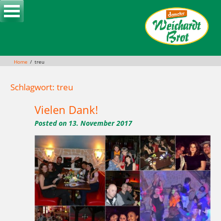
Skip
to
content
Home
treu
Schlagwort: treu
Vielen Dank!
Posted on
13. November 2017