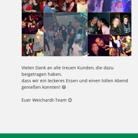
Vielen Dank an alle treuen Kunden, die dazu
beigetragen haben,
dass wir ein leckeres Essen und einen tollen Abend
genießen konnten! 😄
Euer Weichardt-Team 😊
Tagged
,
,
,
,
,
,
,
dank. weichardt
Essen
kunden
toller abend
treu
vielen dank
Weichardt-Brot
weichardt-team