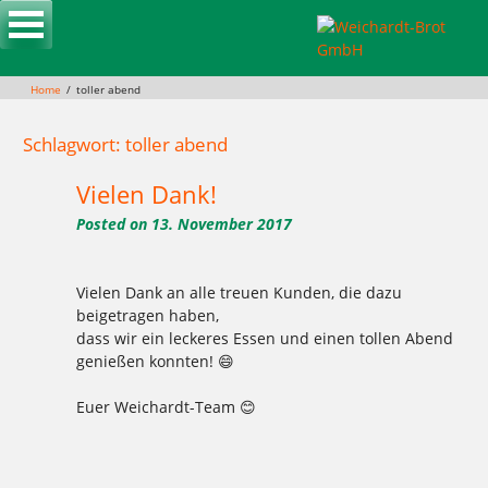
Skip
to
content
Home
toller abend
Schlagwort: toller abend
Vielen Dank!
Posted on
13. November 2017
Vielen Dank an alle treuen Kunden, die dazu
beigetragen haben,
dass wir ein leckeres Essen und einen tollen Abend
genießen konnten! 😄
Euer Weichardt-Team 😊
Tagged
,
,
,
,
,
,
,
dank. weichardt
Essen
kunden
toller abend
treu
vielen dank
Weichardt-Brot
weichardt-team