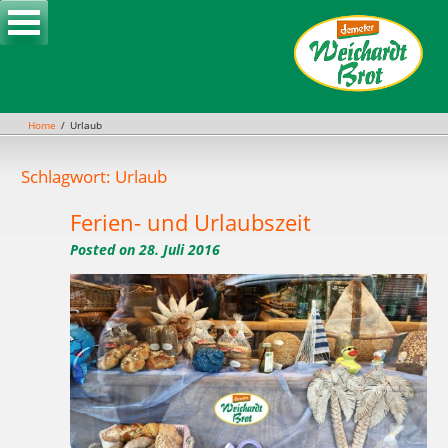
Skip
to
content
Home
Urlaub
Schlagwort: Urlaub
Ferien- und Urlaubszeit
Posted on
28. Juli 2016