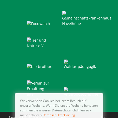
Wir verwenden Cookies bei Ihrem Besuch auf
unserer Website. Wenn Sie unsere Website benutzen
stimmen Sie unseren Datenschutzrichtlinien zu –
mehr erfahren
Datenschutzerklärung
Copyright © 2016 Weichardt-Brot GmbH
Top