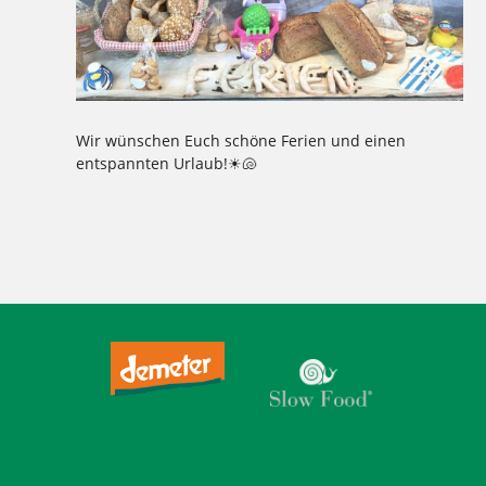
Wir wünschen Euch schöne Ferien und einen
entspannten Urlaub!☀🐚
Tagged
,
,
,
,
,
,
,
,
,
,
,
,
,
10715
Bäckerei
Berlin
Bio
Brot
Brötchen
Demeter
entspannen
Ernährung
Essen
Ferien
Gesundheit
Mehl
,
,
,
,
,
,
,
Mehlitzstrasse
Roggen
Schrot
Urlaub
weichardt
Weichardt-Brot
Weizen
Wilmersdorf