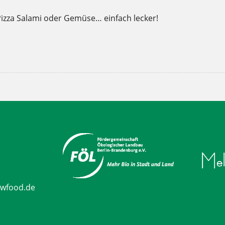
izza Salami oder Gemüse… einfach lecker!
,
,
,
,
,
,
,
,
,
lecker
Pizza
probiert
Salami
Salamipizza
schon probiert
weichardt
Weichardt-Brot
Wilmersdorf