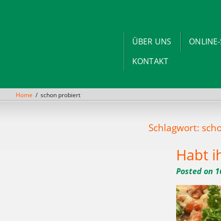
Skip
to
content
ÜBER UNS
ONLINE
KONTAKT
Home
schon probiert
Schlagwort: sch
Habt i
Posted on
1