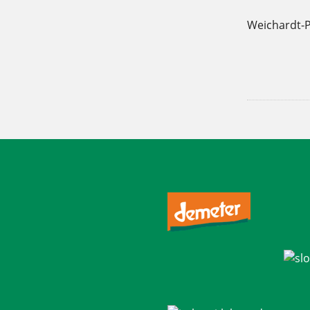
Weichardt-P
Tagged
,
gemüse
Gemüsepizza