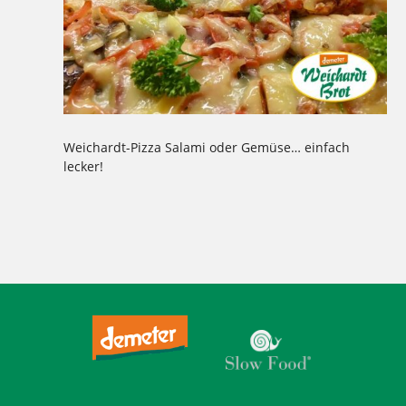
Weichardt-Pizza Salami oder Gemüse… einfach
lecker!
Tagged
,
,
,
,
,
,
,
,
,
,
gemüse
Gemüsepizza
lecker
Pizza
probiert
Salami
Salamipizza
schon probiert
weichardt
Weichardt-Brot
Wilmersdorf