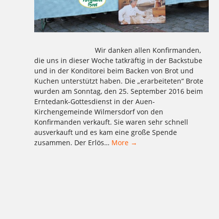
Wir danken allen Konfirmanden,
die uns in dieser Woche tatkräftig in der Backstube
und in der Konditorei beim Backen von Brot und
Kuchen unterstützt haben. Die „erarbeiteten“ Brote
wurden am Sonntag, den 25. September 2016 beim
Erntedank-Gottesdienst in der Auen-
Kirchengemeinde Wilmersdorf von den
Konfirmanden verkauft. Sie waren sehr schnell
ausverkauft und es kam eine große Spende
zusammen. Der Erlös…
More →
Tagged
,
,
,
,
,
,
,
,
,
,
,
1977
2016
Aktion
Ausbildung
backen
Bäcker Handwerk
Bäckerei
Bio
Bio-Brotbox
Brot
Charlottenburg
,
,
,
,
,
,
,
,
,
,
,
Clayallee
Demeter
eigene Verarbeitung
Ernährung
gelbe Brotboxen
gesund
Handwerk
Herzen
Kaffee
Kakao
Kladow
,
,
,
,
,
,
,
,
,
,
,
Kladower Damm
Konditorei
Kosmetik
Kuchen
Lebkuchen
Mehlitzstrasse
Mühle
Müller
Natur
neutral
Praktikum
,
,
,
,
,
,
,
,
,
,
Pralinen
Pralinenschachtel
Vegan
Veganer Kuchen
WB
weichardt
Weichardt-Brot
Weichert
Weleda
Wilmersdorf
Zehlendorf