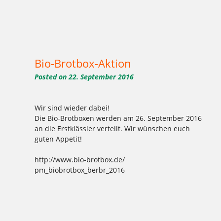
1977
2016
Aktion
Ausbildung
backen
Bäcker Handwerk
Bäckerei
Bio
Bio-Brotbox
Brot
Charlottenburg
,
,
,
,
,
,
,
,
,
,
,
Clayallee
Demeter
eigene Verarbeitung
Ernährung
gelbe Brotboxen
gesund
Handwerk
Herzen
Kaffee
Kakao
Kladow
,
,
,
,
,
,
,
,
,
,
,
Kladower Damm
Konditorei
Kosmetik
Kuchen
Lebkuchen
Mehlitzstrasse
Mühle
Müller
Natur
neutral
Praktikum
,
,
,
,
,
,
,
,
,
,
Pralinen
Pralinenschachtel
Vegan
Veganer Kuchen
WB
weichardt
Weichardt-Brot
Weichert
Weleda
Wilmersdorf
Zehlendorf
Bio-Brotbox-Aktion
Posted on
22. September 2016
Wir sind wieder dabei!
Die Bio-Brotboxen werden am 26. September 2016
an die Erstklässler verteilt. Wir wünschen euch
guten Appetit!
http://www.bio-brotbox.de/
pm_biobrotbox_berbr_2016
Tagged
,
,
,
,
,
,
,
,
,
,
,
,
2016
Aktion
backen
Bäckerei
Bio
Bio Brot Box
Brot
Charlottenburg
Clayallee
Demeter
Ernährung
Erstklässler
,
,
,
,
,
,
,
,
,
gesund
Kladow
Kladower Damm
Konditorei
Mehlitzstrasse
Pralinenschachtel
WB
weichardt
Weichardt-Brot
,
,
Wilmersdorf
Wir sind dabei
Zehlendorf