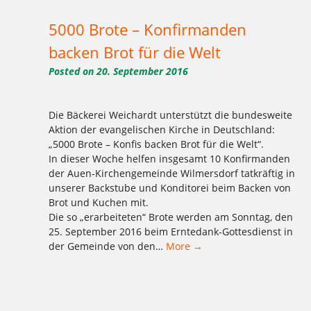
5000 Brote – Konfirmanden
backen Brot für die Welt
Posted on
20. September 2016
Die Bäckerei Weichardt unterstützt die bundesweite
Aktion der evangelischen Kirche in Deutschland:
„5000 Brote – Konfis backen Brot für die Welt“.
In dieser Woche helfen insgesamt 10 Konfirmanden
der Auen-Kirchengemeinde Wilmersdorf tatkräftig in
unserer Backstube und Konditorei beim Backen von
Brot und Kuchen mit.
Die so „erarbeiteten“ Brote werden am Sonntag, den
25. September 2016 beim Erntedank-Gottesdienst in
der Gemeinde von den…
More →
Tagged
,
,
,
,
,
,
,
,
,
,
,
,
2016
Aktion
backen
Bäckerei
Bio
Brot
Charlottenburg
Clayallee
Demeter
Ernährung
für die Welt
gesund
,
,
,
,
,
,
,
,
,
Kladow
Kladower Damm
Konditorei
Konfirmanden
Konfirmation
Konfis
Mehlitzstrasse
Pralinenschachtel
WB