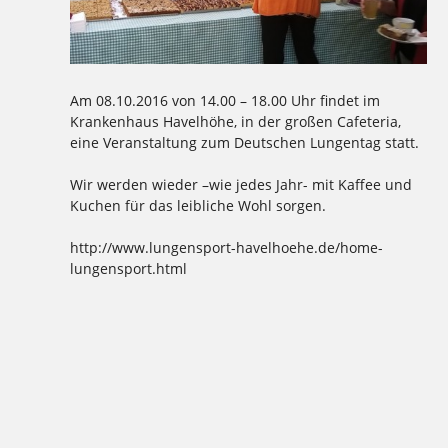
Am 08.10.2016 von 14.00 – 18.00 Uhr findet im
Krankenhaus Havelhöhe, in der großen Cafeteria,
eine Veranstaltung zum Deutschen Lungentag statt.
Wir werden wieder –wie jedes Jahr- mit Kaffee und
Kuchen für das leibliche Wohl sorgen.
http://www.lungensport-havelhoehe.de/home-
lungensport.html
Tagged
,
,
,
,
,
,
,
,
,
,
,
1977
2016
Aktion
Ausbildung
backen
Bäcker Handwerk
Bäckerei
Bio
Bio-Brotbox
Brot
Charlottenburg
,
,
,
,
,
,
,
,
,
,
,
Clayallee
Demeter
eigene Verarbeitung
Ernährung
gelbe Brotboxen
gesund
Handwerk
Herzen
Kaffee
Kakao
Kladow
,
,
,
,
,
,
,
,
,
,
,
Kladower Damm
Konditorei
Kosmetik
Kuchen
Lebkuchen
Lungentag
Mehlitzstrasse
Mühle
Müller
Natur
neutral
,
,
,
,
,
,
,
,
,
,
Praktikum
Pralinen
Pralinenschachtel
Vegan
Veganer Kuchen
WB
weichardt
Weichardt-Brot
Weichert
Weleda
,
Wilmersdorf
Zehlendorf