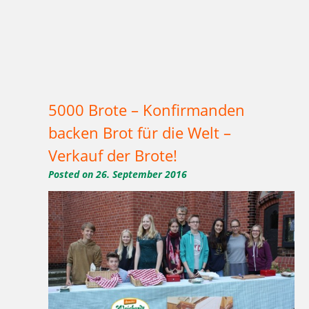
Tagged
,
,
,
,
,
,
,
,
,
,
,
1977
2016
Aktion
Ausbildung
backen
Bäcker Handwerk
Bäckerei
Bio
Bio-Brotbox
Brot
Charlottenburg
,
,
,
,
,
,
,
,
,
,
Clayallee
Demeter
eigene Verarbeitung
Ernährung
Familienfrühstück
gelbe Brotboxen
gesund
Handwerk
Herzen
Kaffee
,
,
,
,
,
,
,
,
,
,
,
,
Kakao
Kladow
Kladower Damm
Konditorei
Kosmetik
Kuchen
Lebkuchen
Mehlitzstrasse
Mühle
Müller
Natur
neutral
,
,
,
,
,
,
,
,
,
,
Praktikum
Pralinen
Pralinenschachtel
stillfrühstück
Vegan
Veganer Kuchen
WB
weichardt
Weichardt-Brot
Weichert
,
,
Weleda
Wilmersdorf
Zehlendorf
5000 Brote – Konfirmanden
backen Brot für die Welt –
Verkauf der Brote!
Posted on
26. September 2016