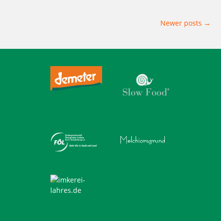
,
,
,
,
weichardt
Weichardt-Brot
Wilmersdorf
Wir sind dabei
Zehlendorf
Posts
Newer posts
→
navigation