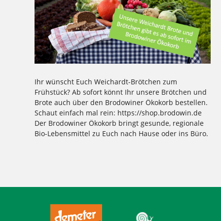
Ihr wünscht Euch Weichardt-Brötchen zum
Frühstück? Ab sofort könnt Ihr unsere Brötchen und
Brote auch über den Brodowiner Ökokorb bestellen.
Schaut einfach mal rein: https://shop.brodowin.de
Der Brodowiner Ökokorb bringt gesunde, regionale
Bio-Lebensmittel zu Euch nach Hause oder ins Büro.
Tagged
,
,
,
,
,
,
,
,
,
Bäckerei Weichardt
Berlin
Brandenburg
Brodowin
Brot
Brötchen
gesund
Ökokorb
regional
weichardt