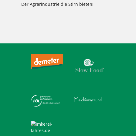
Der Agrarindustrie die Stirn bieten!
Tagged
,
,
,
,
,
,
,
,
,
,
,
20.01.
20.01.2018
2018
argarindustrie
Berlin
Brot
demo
demonstration
januar
Samstag
weichardt
Weichardt-
Brot