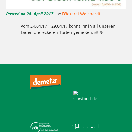
Posted on
24. April 2017
by
Bäckerei Weichardt
Vom 24.04.17 – 29.04.17 könnt ihr in all unseren
Läden die leckeren Torten genießen. 🍰 ☕
Tagged
,
,
,
,
,
,
genießen
leckere torten
Torten
Tortenwoche
weichardt
Weichardt-Brot
wieder da