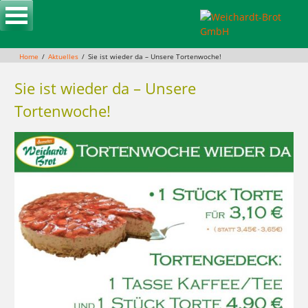
Skip
to
content
Home
Aktuelles
Sie ist wieder da – Unsere Tortenwoche!
Sie ist wieder da – Unsere
Tortenwoche!