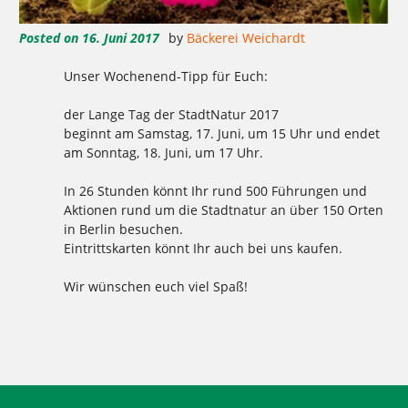
Posted on
16. Juni 2017
by
Bäckerei Weichardt
Unser Wochenend-Tipp für Euch:
der Lange Tag der StadtNatur 2017
beginnt am Samstag, 17. Juni, um 15 Uhr und endet
am Sonntag, 18. Juni, um 17 Uhr.
In 26 Stunden könnt Ihr rund 500 Führungen und
Aktionen rund um die Stadtnatur an über 150 Orten
in Berlin besuchen.
Eintrittskarten könnt Ihr auch bei uns kaufen.
Wir wünschen euch viel Spaß!
Tagged
,
,
,
,
,
,
,
,
2017
Berlin
Brot
langer tag
Langer tag der Stadtnatur
stadtnatur
tickets
weichardt
Weichardt-Brot