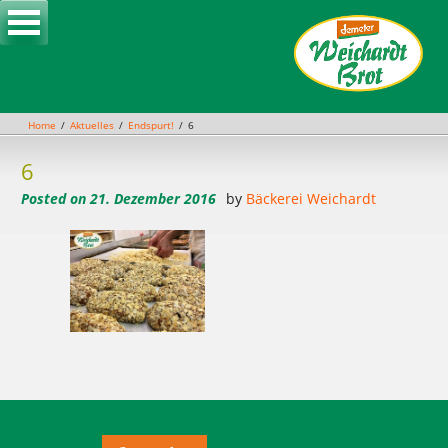
Skip
to
content
Home
Aktuelles
Endspurt!
6
6
Posted on
21. Dezember 2016
by
Bäckerei Weichardt