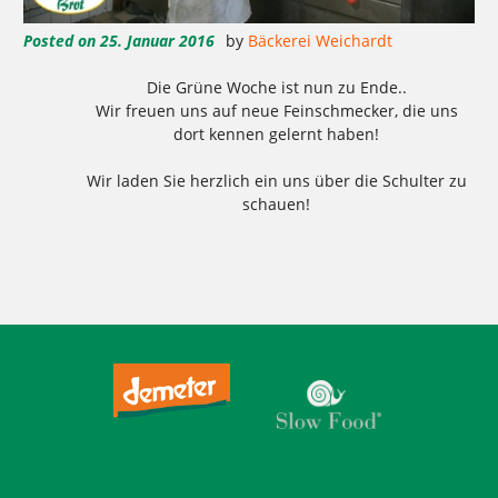
Posted on
25. Januar 2016
by
Bäckerei Weichardt
Die Grüne Woche ist nun zu Ende..
Wir freuen uns auf neue Feinschmecker, die uns
dort kennen gelernt haben!
Wir laden Sie herzlich ein uns über die Schulter zu
schauen!
Tagged
,
,
,
,
,
,
,
Backstubenführung
Berlin
Brot
Deutschland
Führung
Grüne Woche
weichardt
Weichardt-Brot