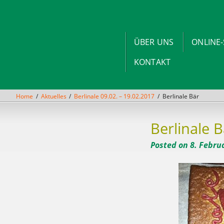
Skip
to
content
ÜBER UNS
ONLINE
KONTAKT
Home
Aktuelles
Berlinale 09.02. – 19.02.2017
Berlinale Bär
Berlinale B
Posted on
8. Febru