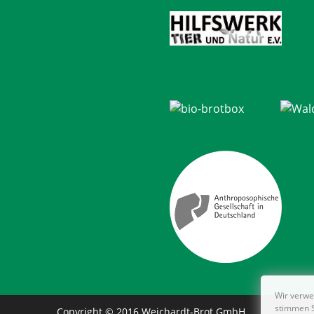
Wir verwe
stimmen S
Copyright © 2016 Weichardt-Brot GmbH